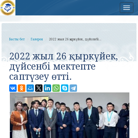
Нав
Басты бет
Галерея
2022 жыл 26 қыркүйек, дүйсенбі...
2022 жыл 26 қыркүйек,
дүйсенбі мектепте
саптүзеу өтті.