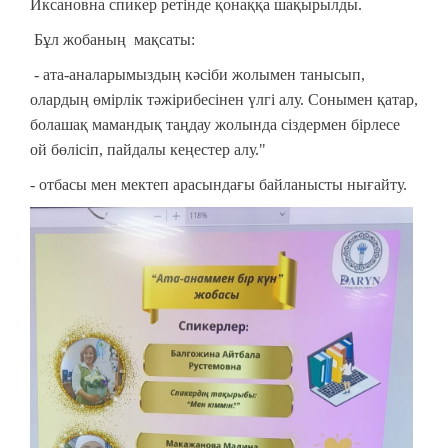
Иксановна спикер ретінде қонаққа шақырылды.
Бұл жобаның мақсаты:
- ата-аналарымыздың кәсіби жолымен танысып,
олардың өмірлік тәжірибесінен үлгі алу. Сонымен қатар,
болашақ мамандық таңдау жолында сіздермен бірлесе
ой бөлісіп, пайдалы кеңестер алу."
- отбасы мен мектеп арасындағы байланысты нығайту.