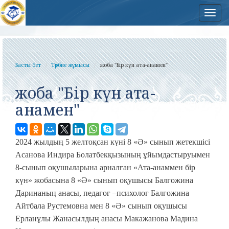
Нав
Басты бет
Тәрбие жұмысы
жоба "Бір күн ата-анамен"
жоба "Бір күн ата-
анамен"
2024 жылдың 5 желтоқсан күні 8 «Ә» сынып жетекшісі
Асанова Индира Болатбекқызының ұйымдастыруымен
8-сынып оқушыларына арналған «Ата-анаммен бір
күн» жобасына 8 «Ә» сынып оқушысы Балгожина
Даринаның анасы, педагог –психолог Балгожина
Айтбала Рустемовна мен 8 «Ә» сынып оқушысы
Ерланұлы Жанасылдың анасы Макажанова Мадина