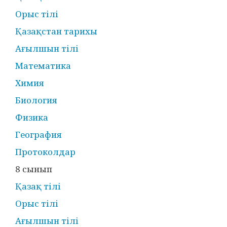
Орыс тілі
Қазақстан тарихы
Ағылшын тілі
Математика
Химия
Биология
Физика
География
Протоколдар
8 сынып
Қазақ тілі
Орыс тілі
Ағылшын тілі