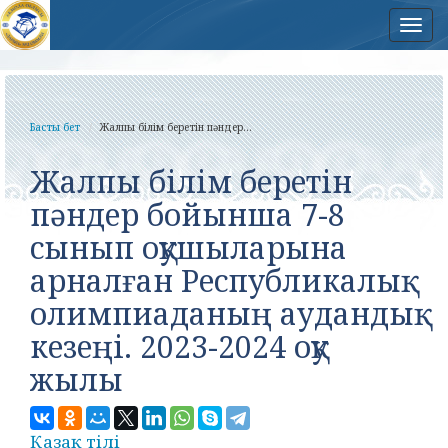
Нав
Басты бет
Жалпы білім беретін пəндер...
Жалпы білім беретін
пəндер бойынша 7-8
сынып оқушыларына
арналған Республикалық
олимпиаданың аудандық
кезеңі. 2023-2024 оқу
жылы
Қазақ тілі