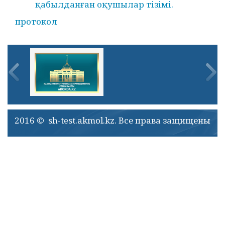
қабылданған оқушылар тізімі.
протокол
2016 © sh-test.akmol.kz. Все права защищены