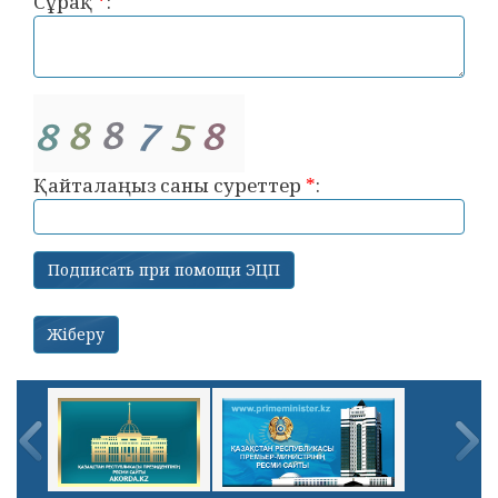
Сұрақ
*
:
Қайталаңыз саны суреттер
*
: