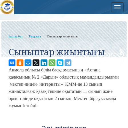
Нав
Басты бет
Төлқұжат
Сыныптар жиынтығы
Сыныптар жиынтығы
Ақмола облысы білім басқармасының «Астана
қаласының № 2 «Дарын» облыстық мамандандырылған
мектеп-лицей- интернаты» КММ-де 13 сынып
жинақталған: қазақ тілінде оқытатын 11 сынып және
орыс тілінде оқытатын 2 сынып. Мектеп бір ауысымда
жұмыс істейді.