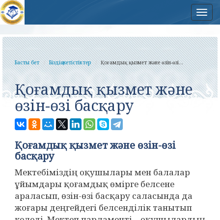
Нав
Басты бет
Біздің жетістіктер
Қоғамдық қызмет және өзін-өзі...
Қоғамдық қызмет және
өзін-өзі басқару
Қоғамдық қызмет және өзін-өзі
басқару
Мектебіміздің оқушылары мен балалар
ұйымдары қоғамдық өмірге белсене
араласып, өзін-өзі басқару саласында да
жоғары деңгейдегі белсенділік танытып
келеді. Мектеп парламенті – оқушылардың