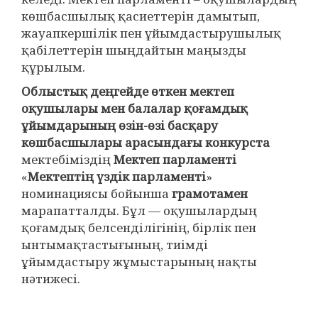
көшбасшылық қасиеттерін дамытып,
жауапкершілік пен ұйымдастырушылық
қабілеттерін шыңдайтын маңызды
құрылым.
Облыстық деңгейде өткен мектеп
оқушылары мен балалар қоғамдық
ұйымдарының өзін-өзі басқару
көшбасшылары арасындағы конкурста
мектебіміздің
Мектеп парламенті
«
Мектептің үздік парламенті
»
номинациясы бойынша
грамотамен
марапатталды. Бұл — оқушылардың
қоғамдық белсенділігінің, бірлік пен
ынтымақтастығының, тиімді
ұйымдастыру жұмыстарының нақты
нәтижесі.